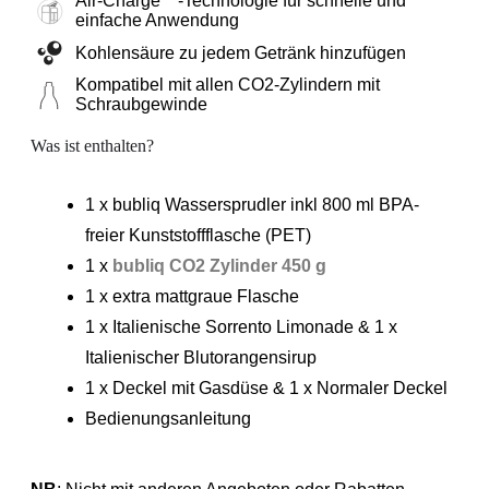
Air-Charge™-Technologie für schnelle und
einfache Anwendung
Kohlensäure zu jedem Getränk hinzufügen
Kompatibel mit allen CO2-Zylindern mit
Schraubgewinde
Was ist enthalten?
1 x bubliq Wassersprudler inkl 800 ml BPA-
freier Kunststoffflasche (PET)
1 x
bubliq CO2 Zylinder 450 g
1 x extra mattgraue Flasche
1 x Italienische Sorrento Limonade & 1 x
Italienischer Blutorangensirup
1 x Deckel mit Gasdüse & 1 x Normaler Deckel
Bedienungsanleitung