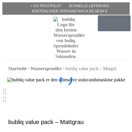
+ 4,0 TRUSTPILOT
SCHNELLE LIEFERUNG
KOSTENLOSER VERSAND NACH DE AB 60 €
DKK
0,00
0
Startseite
/
Wassersprudler
/ bubliq value pack – Matgrå
bubliq value pack – Mattgrau