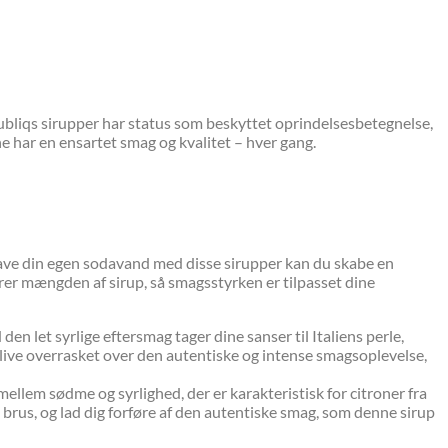
bliqs sirupper har status som beskyttet oprindelsesbetegnelse,
e har en ensartet smag og kvalitet – hver gang.
 lave din egen sodavand med disse sirupper kan du skabe en
yrer mængden af sirup, så smagsstyrken er tilpasset dine
 let syrlige eftersmag tager dine sanser til Italiens perle,
blive overrasket over den autentiske og intense smagsoplevelse,
llem sødme og syrlighed, der er karakteristisk for citroner fra
rus, og lad dig forføre af den autentiske smag, som denne sirup