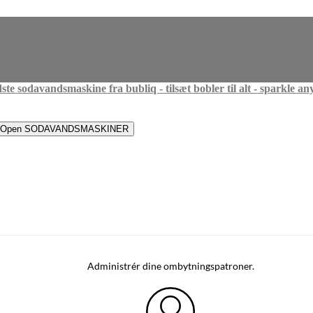
Open SODAVANDSMASKINER
Administrér dine ombytningspatroner.