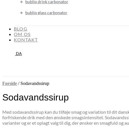
bubliq drink carbonator
bubliq glass carbonator
BLOG
OM OS
KONTAKT
DA
Forside
/
Sodavandssirup
Sodavandssirup
Med sodavandssirup kan du tilføje smag og variation til dit dan
forfriskende drik med den ønskede smagsintensitet. Sodavandssirupp
varianter og er et oplagt valg til dig, der ønsker en smagfuld og a