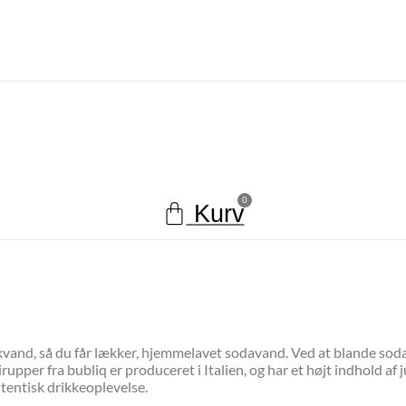
0
Kurv
skvand, så du får lækker, hjemmelavet sodavand. Ved at blande so
er fra bubliq er produceret i Italien, og har et højt indhold af juic
utentisk drikkeoplevelse.