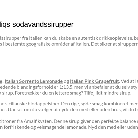
liqs sodavandssirupper
irupper fra Italien kan du skabe en autentisk drikkeoplevelse. bu
 i bestemte geografiske områder af Italien. Det sikrer at siruppern
e,
Italian Sorrento Lemonade
og
Italian Pink Grapefruit
. Ved at
ledende blandingsforhold er 1:13,5, men vi anbefaler at du selv st
 sirup. Foretrækker du en lettere smag? Tilføj lidt mindre sirup.
sicilianske blodappelsiner. Den rige, søde smag kombineret med den
mmer. Uanset om du vælger at nyde den med eller uden brus, vil du 
itroner fra Amalfikysten. Denne sirup giver den perfekte balance me
en forfriskende og velsmagende lemonade. Nyd den med eller uden b