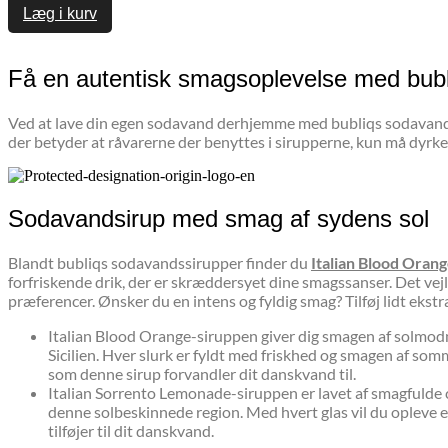
Læg i kurv
Få en autentisk smagsoplevelse med bub
Ved at lave din egen sodavand derhjemme med bubliqs sodavandss
der betyder at råvarerne der benyttes i sirupperne, kun må dyrkes
Sodavandsirup med smag af sydens sol
Blandt bubliqs sodavandssirupper finder du
Italian Blood Orang
forfriskende drik, der er skræddersyet dine smagssanser. Det vej
præferencer. Ønsker du en intens og fyldig smag? Tilføj lidt ekstra
Italian Blood Orange-siruppen giver dig smagen af solmodne 
Sicilien. Hver slurk er fyldt med friskhed og smagen af so
som denne sirup forvandler dit danskvand til.
Italian Sorrento Lemonade-siruppen er lavet af smagfulde c
denne solbeskinnede region. Med hvert glas vil du opleve 
tilføjer til dit danskvand.