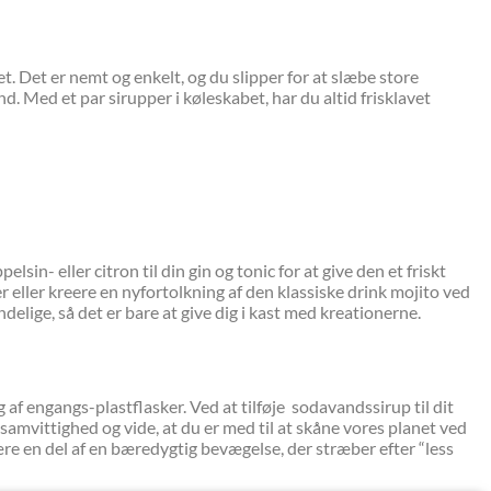
 Det er nemt og enkelt, og du slipper for at slæbe store
. Med et par sirupper i køleskabet, har du altid frisklavet
in- eller citron til din gin og tonic for at give den et friskt
 eller kreere en nyfortolkning af den klassiske drink mojito ved
elige, så det er bare at give dig i kast med kreationerne.
f engangs-plastflasker. Ved at tilføje sodavandssirup til dit
amvittighed og vide, at du er med til at skåne vores planet ved
e en del af en bæredygtig bevægelse, der stræber efter “less