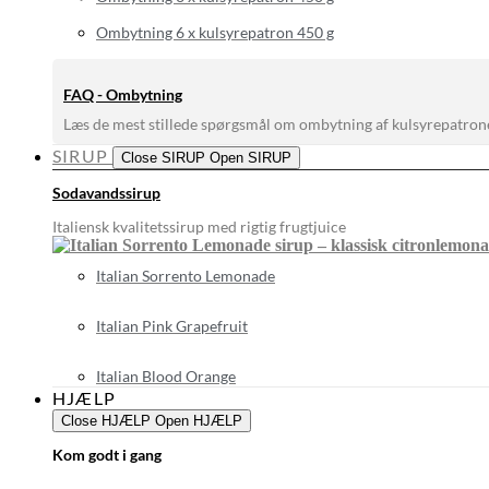
Ombytning 6 x kulsyrepatron 450 g
FAQ - Ombytning
Læs de mest stillede spørgsmål om ombytning af kulsyrepatron
SIRUP
Close SIRUP
Open SIRUP
Sodavandssirup
Italiensk kvalitetssirup med rigtig frugtjuice
Italian Sorrento Lemonade
Italian Pink Grapefruit
Italian Blood Orange
HJÆLP
Close HJÆLP
Open HJÆLP
Kom godt i gang