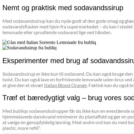
Nemt og praktisk med sodavandssirup
Med sodavandssirup kan du nyde godt af den gode smag og glæden 
sodavandsflasker med hjem fra supermarkedet – du kan i stedet nøj
lemonade eller sprudlende sodavand lige ved hånden.
Eksperimenter med brug af sodavandssir
Sodavandssirup er ikke kun til sodavand. Du kan også bruge den som 
twist. Du kan også lave en forfriskende lemonade uden brus ved
at give den et skvæt
Italian Blood Orange
. Faktisk kan du også b
Træf et bæredygtigt valg – brug vores so
Med bubliqs sodavandssirupper får du ikke kun en enestående smag
hjemmelavede danskvand minimerer du plastaffald og gør en positi
at vælge en genopfyldelig løsning. Med andre ord kan du med bu
plastic, more refill”.