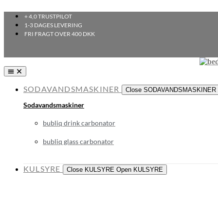
+ 4,0 TRUSTPILOT
1-3 DAGES LEVERING
FRI FRAGT OVER 400 DKK
SODAVANDSMASKINER
Close SODAVANDSMASKINER
Sodavandsmaskiner
bubliq drink carbonator
bubliq glass carbonator
KULSYRE
Close KULSYRE
Open KULSYRE