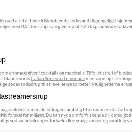
ved altid at have friskboblende sodavand tilgængeligt i hjemmet.
es med 0,5 liter sirup som giver op til 7,25 l. sprudlende sodavand
up
en smagsgiver i cocktails og mocktails. Tilføj et strejf af blodappels
 at blande vores
Italian Sorrento Lemonade
med vand og isterninger
ruge sodavandssirup til at lave lækre sorbeter. Mulighederne er uend
dastreamersirup
soplevelse, men du bidrager samtidig til at reducere dit forbrug a
v forskel for miljøet. Du kan nyde din forfriskende drik med god s
bliqs sodavandssirupper forkæle dine smagssanser og samtidig vær