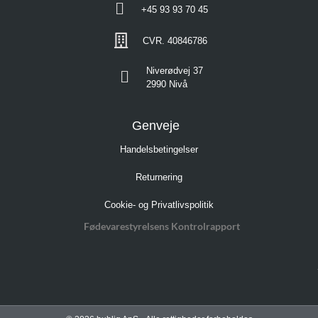
+45 93 93 70 45
CVR. 40846786
Niverødvej 37
2990 Nivå
Genveje
Handelsbetingelser
Returnering
Cookie- og Privatlivspolitik
Fødevarestyrelsens Kontrolrapport