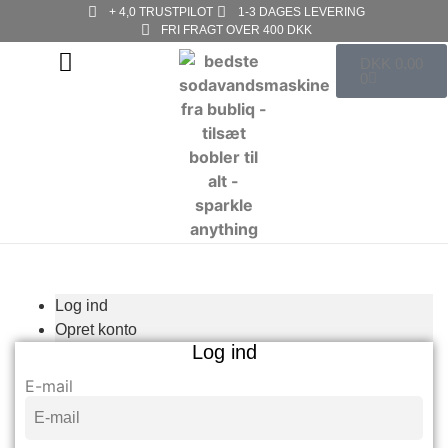
+ 4,0 TRUSTPILOT
1-3 DAGES LEVERING
FRI FRAGT OVER 400 DKK
DKK
0,00
0
Log ind
Opret konto
Log ind
E-mail