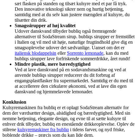
sæt flasken på standen og tilsæt kulsyre med et par få tryk.
Den innovative teknologi sikrer nem og hurtig betjening,
samtidig med at du selv kan justere mængden af kulsyre, du
tilsætter din drik.
Smagssirupper af høj kvalitet
Udover danskvand tilbyder bubliq også fremragende
alternativer til SodaStream sirup. bubliqs sirupper er fremstillet
i Italien og vil med sit høje, naturlige frugtindhold give dig en
smagsoplevelse udover det sædvanlige. Uanset om det er
italiensk blodappelsin
eller
Sorrento lemonade
, kan du med
bubliqs sirupper lave forfriskende sommerdrikke, året rundt!
Mindre plastik, mere bæredygtighed
Ved at lave danskvand på en sodavandsmaskine og ved at
anvende bubliqs sirupper reducerer du dit forbrug af
engangsplastflasker fra supermarkedet. Samtidig er du med til
at accellerere den cirkulære økonomi, ved at lave din egen
danskvand og hjemmelavede lemonader.
Konklusion
Kulsyremaskinen fra bubliq er et oplagt SodaStream alternativ for
dem der værdsætter design, alsidighed og bæredygtighed. Med sin
nemme betjening, elegante design, og evne til at sætte kulsyre til
enhver drik tilbyder, bubliq en enestående drikkeoplevelse. Oplev de
stilrene
kulsyremaskiner fra bubliq
i tidens farver, og nyd friske,
boblende drikke – præcis som du kan lide dem.