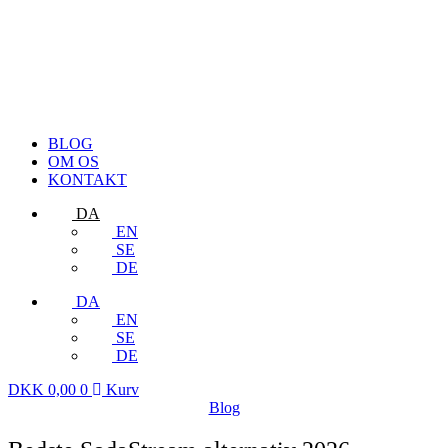
BLOG
OM OS
KONTAKT
DA
EN
SE
DE
DA
EN
SE
DE
DKK
0,00
0
Kurv
Blog