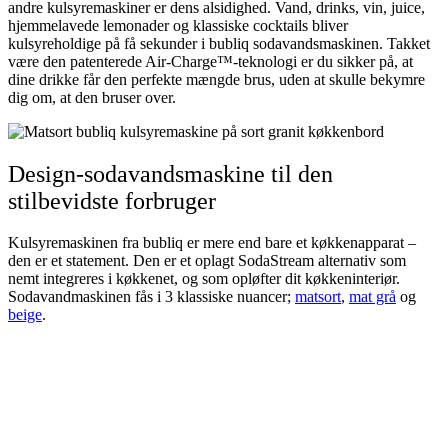
andre kulsyremaskiner er dens alsidighed. Vand, drinks, vin, juice,
hjemmelavede lemonader og klassiske cocktails bliver
kulsyreholdige på få sekunder i bubliq sodavandsmaskinen. Takket
være den patenterede Air-Charge™-teknologi er du sikker på, at
dine drikke får den perfekte mængde brus, uden at skulle bekymre
dig om, at den bruser over.
Design-sodavandsmaskine til den
stilbevidste forbruger
Kulsyremaskinen fra bubliq er mere end bare et køkkenapparat –
den er et statement. Den er et oplagt SodaStream alternativ som
nemt integreres i køkkenet, og som opløfter dit køkkeninteriør.
Sodavandmaskinen fås i 3 klassiske nuancer;
matsort
,
mat grå
og
beige
.