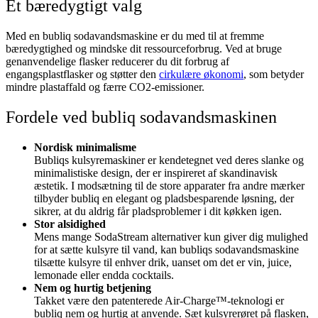
Et bæredygtigt valg
Med en bubliq sodavandsmaskine er du med til at fremme
bæredygtighed og mindske dit ressourceforbrug. Ved at bruge
genanvendelige flasker reducerer du dit forbrug af
engangsplastflasker og støtter den
cirkulære økonomi
, som betyder
mindre plastaffald og færre CO2-emissioner.
Fordele ved bubliq sodavandsmaskinen
Nordisk minimalisme
Bubliqs kulsyremaskiner er kendetegnet ved deres slanke og
minimalistiske design, der er inspireret af skandinavisk
æstetik. I modsætning til de store apparater fra andre mærker
tilbyder bubliq en elegant og pladsbesparende løsning, der
sikrer, at du aldrig får pladsproblemer i dit køkken igen.
Stor alsidighed
Mens mange SodaStream alternativer kun giver dig mulighed
for at sætte kulsyre til vand, kan bubliqs sodavandsmaskine
tilsætte kulsyre til enhver drik, uanset om det er vin, juice,
lemonade eller endda cocktails.
Nem og hurtig betjening
Takket være den patenterede Air-Charge™-teknologi er
bubliq nem og hurtig at anvende. Sæt kulsyrerøret på flasken,