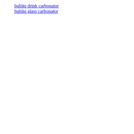
bubliq drink carbonator
bubliq glass carbonator