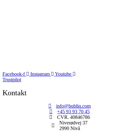
Facebook-f
Instagram
Youtube
Trustpilot
Kontakt
info@bubliq.com
+45 93 93 70 45
CVR. 40846786
Niverødvej 37
2990 Nivå