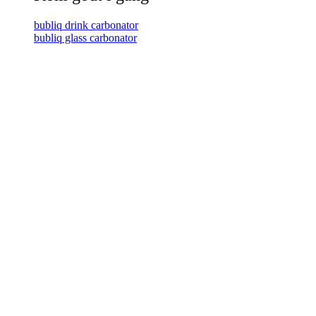
bubliq drink carbonator
bubliq glass carbonator