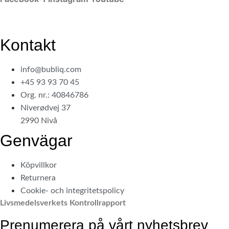
Kontakt
info@bubliq.com
+45 93 93 70 45
Org. nr.: 40846786
Niverødvej 37
2990 Nivå
Genvägar
Köpvillkor
Returnera
Cookie- och integritetspolicy
Livsmedelsverkets Kontrollrapport
Prenumerera på vårt nyhetsbrev