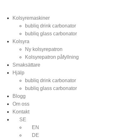
Kolsyremaskiner
bubliq drink carbonator
bubliq glass carbonator
Kolsyra
Ny kolsyrepatron
Kolsyrepatron påfyllning
Smaksättare
Hjälp
bubliq drink carbonator
bubliq glass carbonator
Blogg
Om oss
Kontakt
SE
EN
DE