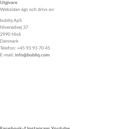
Utgivare
Websidan ägs och drivs av:
bubliq ApS
Niverødvej 37
2990 Nivå
Danmark
Telefon: +45 93 93 70 45
E-mail:
info@bubliq.com
Facebook-f
Instagram
Youtube