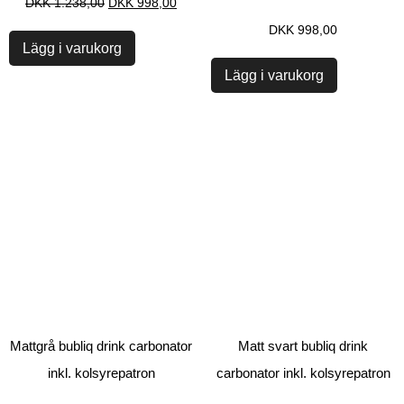
DKK
1.238,00
DKK
998,00
DKK
998,00
Lägg i varukorg
Lägg i varukorg
Mattgrå bubliq drink carbonator
Matt svart bubliq drink
inkl. kolsyrepatron
carbonator inkl. kolsyrepatron