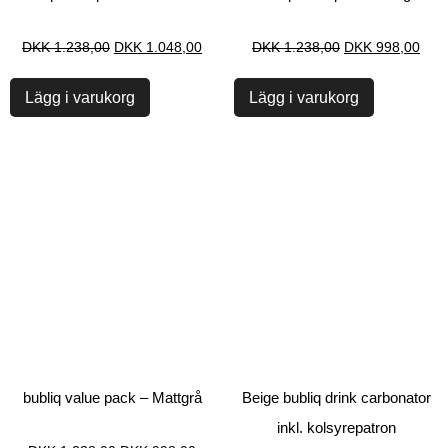
DKK
1.238,00
DKK
1.048,00
DKK
1.238,00
DKK
998,00
Lägg i varukorg
Lägg i varukorg
bubliq value pack – Mattgrå
Beige bubliq drink carbonator
inkl. kolsyrepatron