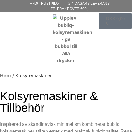
+ 4,0 TRUSTPILOT
2-4 DAGARS LEVERANS
FRI FRAKT ÖVER 600,-
DKK
0,00
0
Hem
/
Kolsyremaskiner
Kolsyremaskiner &
Tillbehör
Inspirerad av skandinavisk minimalism kombinerar bubliq
kolsyremaskiner stilren estetik med praktisk funktionalitet. Rena