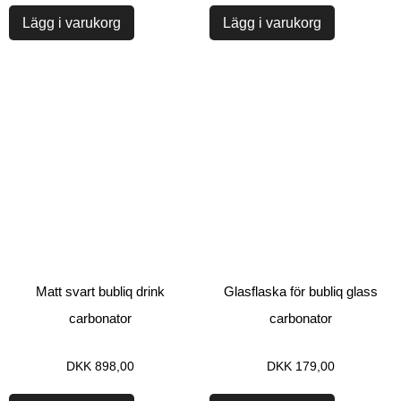
Lägg i varukorg
Lägg i varukorg
Matt svart bubliq drink
Glasflaska för bubliq glass
carbonator
carbonator
DKK
898,00
DKK
179,00