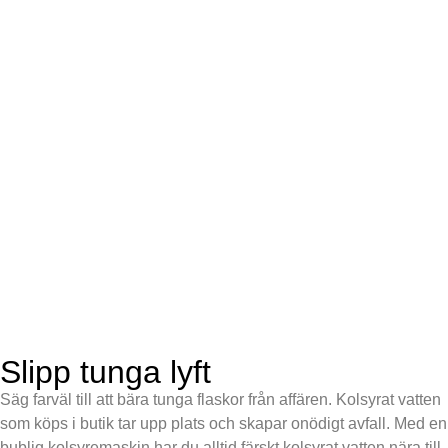
Slipp tunga lyft
Säg farväl till att bära tunga flaskor från affären. Kolsyrat vatten
som köps i butik tar upp plats och skapar onödigt avfall. Med en
bubliq kolsyremaskin har du alltid färskt kolsyrat vatten nära till